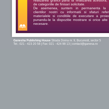
realizarea graficii pana la finalizarea acestora, 
de categoriile de finisari solicitate.
De asemenea, suntem in permanenta la di
clientilor nostri cu informatii si sfaturi refe
materialele si conditiile de executare a proiec
punandu-le la dispozitie mostrare si orice alte 
necesare.
Ganesha Publishing House
Strada Doina nr. 9, Bucuresti, sector 5
Tel.: 021 - 423 20 58 | Fax: 021 - 424 98 13 |
contact@ganesa.ro