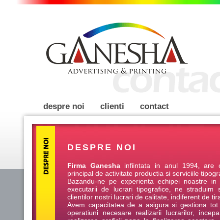
despre noi
clienti
contact
DESPRE NOI
Firma Ganesha
infiintata in anul 1994, are 
principal de activitate productia si serviciile tipogr
Bazandu-ne pe experienta echipei noastre in
executarii de lucrari tipografice, ne straduim 
clientilor nostri lucrari de calitate, indiferent de tira
Avem capacitatea de a asigura si gestiona tot 
operatiuni necesare realizarii lucrarilor, ince